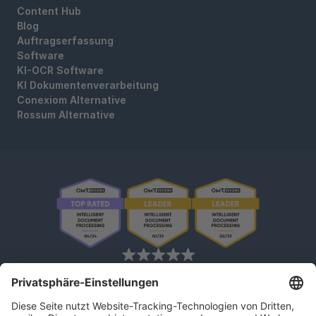
Content Hub
Blog
Auftragserfassung
Software
KI-OCR Software
KI Dokumentenverarbeitung
Conexiom Alternative
Rossum Alternative
OMR Reviews • 4,8 ★