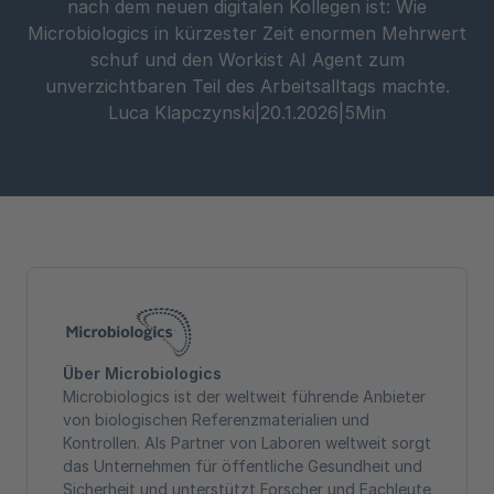
nach dem neuen digitalen Kollegen ist: Wie
Microbiologics in kürzester Zeit enormen Mehrwert
schuf und den Workist AI Agent zum
unverzichtbaren Teil des Arbeitsalltags machte.
Luca Klapczynski
|
20.1.2026
|
5
Min
Über Microbiologics
Microbiologics ist der weltweit führende Anbieter
von biologischen Referenzmaterialien und
Kontrollen. Als Partner von Laboren weltweit sorgt
das Unternehmen für öffentliche Gesundheit und
Sicherheit und unterstützt Forscher und Fachleute