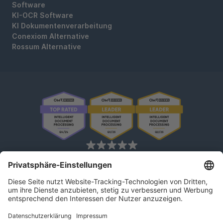
Software
KI-OCR Software
KI Dokumentenverarbeitung
Conexiom Alternative
Rossum Alternative
OMR Reviews • 4,8 ★
kununu Reviews • 4,9 ★